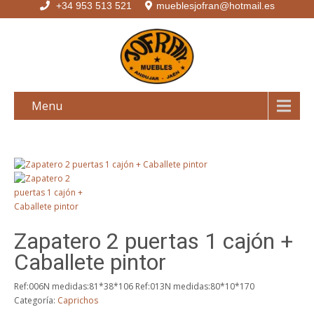
+34 953 513 521
mueblesjofran@hotmail.es
Menu
Zapatero 2 puertas 1 cajón +
Caballete pintor
Ref:006N medidas:81*38*106 Ref:013N medidas:80*10*170
Categoría:
Caprichos