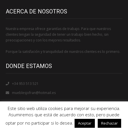
ACERCA DE NOSOTROS
Nuestra empresa ofrece garantías de trabajo. Para que nuestros
clientes tengan la seguridad de tener un trabajo bien hecho, sin
preocupaciones y con los mejores resultados.
Porque la satisfación y tranquilidad de nuestros clientes es lo primero.
DONDE ESTAMOS
+34 953 513 521
mueblesjofran@hotmail.es
Este sitio web utiliza cookies para mejorar su experiencia.
Asumiremos que está de acuerdo con esto, pero puede
optar por no participar si lo desea.
Aceptar
Rechazar
© 2018
. All Rights Reserved