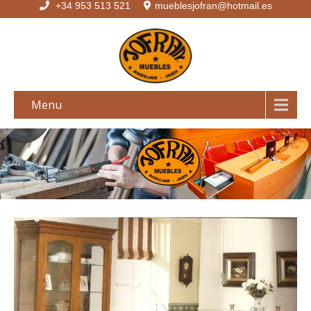
+34 953 513 521
mueblesjofran@hotmail.es
Menu