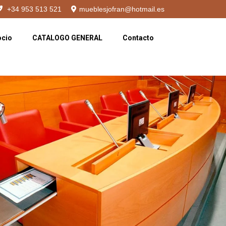
+34 953 513 521
mueblesjofran@hotmail.es
ocio
CATALOGO GENERAL
Contacto