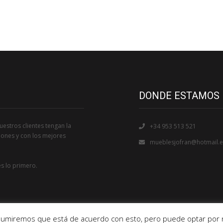
DONDE ESTAMOS
estros clientes tengan la
+34 953 513 521
iones y con los mejores
mueblesjofran@hotmail.e
es lo primero.
 Asumiremos que está de acuerdo con esto, pero puede optar por no