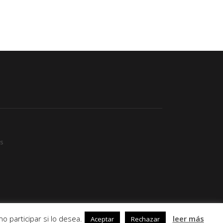
s
 participar si lo desea.
leer más
Aceptar
Rechazar
Diseño
Pagina0