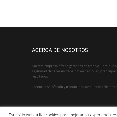
ACERCA DE NOSOTROS
Nuestra empresa ofrece garantías de trabajo. Para que nu
seguridad de tener un trabajo bien hecho, sin preocupac
resultados.
Porque la satisfación y tranquilidad de nuestros clientes 
Este sitio web utiliza cookies para mejorar su experiencia.
© 2018
. All Rights Reserved