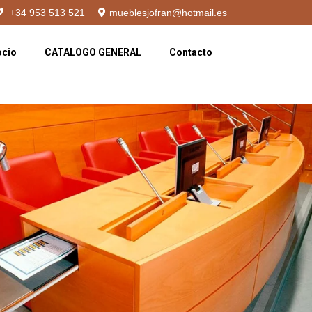
+34 953 513 521
mueblesjofran@hotmail.es
ocio
CATALOGO GENERAL
Contacto