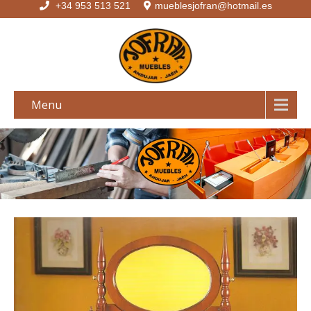
+34 953 513 521
mueblesjofran@hotmail.es
Menu