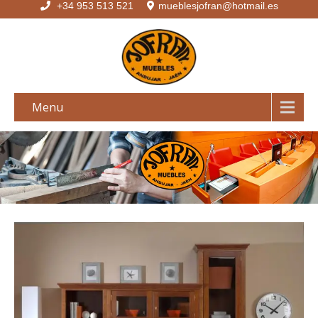
+34 953 513 521
mueblesjofran@hotmail.es
Menu